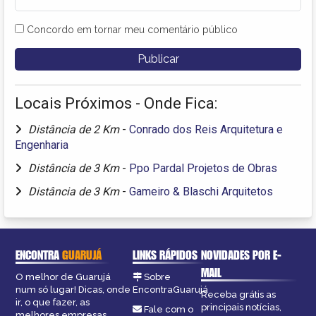
Concordo em tornar meu comentário público
Locais Próximos - Onde Fica:
Distância de 2 Km
-
Conrado dos Reis Arquitetura e
Engenharia
Distância de 3 Km
-
Ppo Pardal Projetos de Obras
Distância de 3 Km
-
Gameiro & Blaschi Arquitetos
ENCONTRA
GUARUJÁ
LINKS RÁPIDOS
NOVIDADES POR E-
MAIL
O melhor de Guarujá
Sobre
num só lugar! Dicas, onde
EncontraGuarujá
Receba grátis as
ir, o que fazer, as
principais notícias,
Fale com o
melhores empresas,