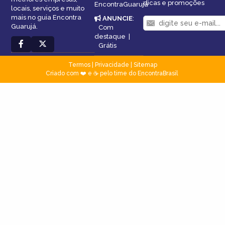
dicas e promoções
EncontraGuarujá
locais, serviços e muito
mais no guia Encontra
ANUNCIE
:
Guarujá.
Com
destaque
|
Grátis
Termos
|
Privacidade
|
Sitemap
Criado com ❤️ e ☕ pelo time do EncontraBrasil