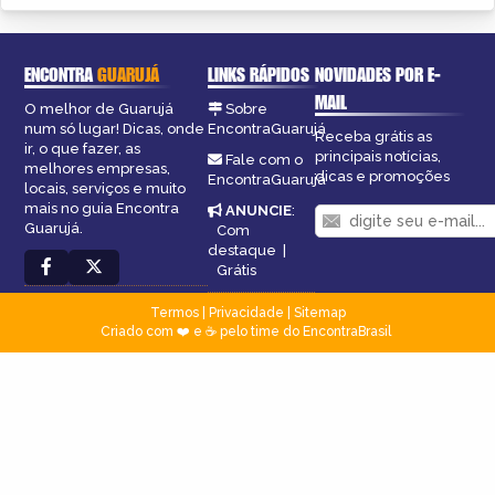
ENCONTRA
GUARUJÁ
LINKS RÁPIDOS
NOVIDADES POR E-
MAIL
O melhor de Guarujá
Sobre
num só lugar! Dicas, onde
EncontraGuarujá
Receba grátis as
ir, o que fazer, as
principais notícias,
Fale com o
melhores empresas,
dicas e promoções
EncontraGuarujá
locais, serviços e muito
mais no guia Encontra
ANUNCIE
:
Guarujá.
Com
destaque
|
Grátis
Termos
|
Privacidade
|
Sitemap
Criado com ❤️ e ☕ pelo time do EncontraBrasil