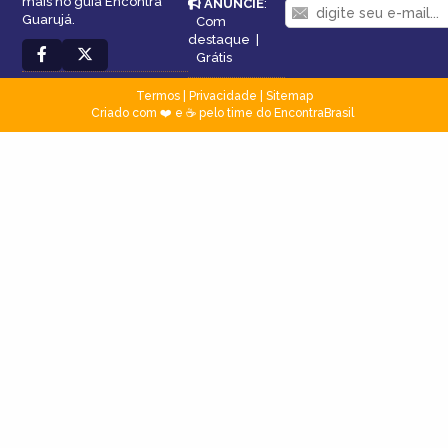
mais no guia Encontra
ANUNCIE
:
Guarujá.
Com
destaque
|
Grátis
Termos
|
Privacidade
|
Sitemap
Criado com ❤️ e ☕ pelo time do EncontraBrasil