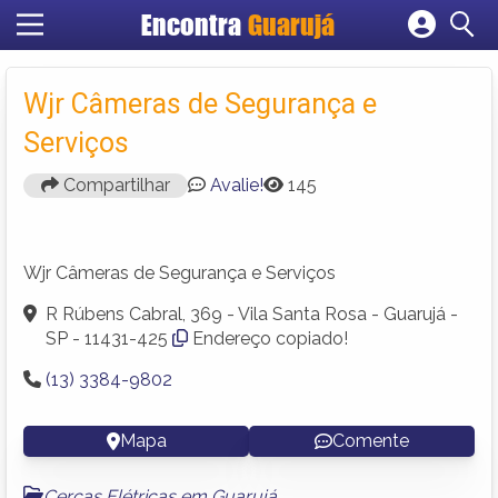
Encontra
Guarujá
Cadastrar empresa
Fazer login
Wjr Câmeras de Segurança e
Criar conta
Serviços
Compartilhar
Avalie!
145
Wjr Câmeras de Segurança e Serviços
R Rúbens Cabral, 369 - Vila Santa Rosa - Guarujá -
SP - 11431-425
Endereço copiado!
(13) 3384-9802
Mapa
Comente
Cercas Elétricas em Guarujá