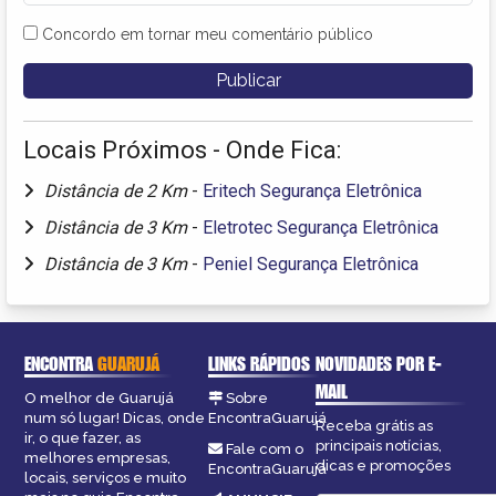
Concordo em tornar meu comentário público
Locais Próximos - Onde Fica:
Distância de 2 Km
-
Eritech Segurança Eletrônica
Distância de 3 Km
-
Eletrotec Segurança Eletrônica
Distância de 3 Km
-
Peniel Segurança Eletrônica
ENCONTRA
GUARUJÁ
LINKS RÁPIDOS
NOVIDADES POR E-
MAIL
O melhor de Guarujá
Sobre
num só lugar! Dicas, onde
EncontraGuarujá
Receba grátis as
ir, o que fazer, as
principais notícias,
Fale com o
melhores empresas,
dicas e promoções
EncontraGuarujá
locais, serviços e muito