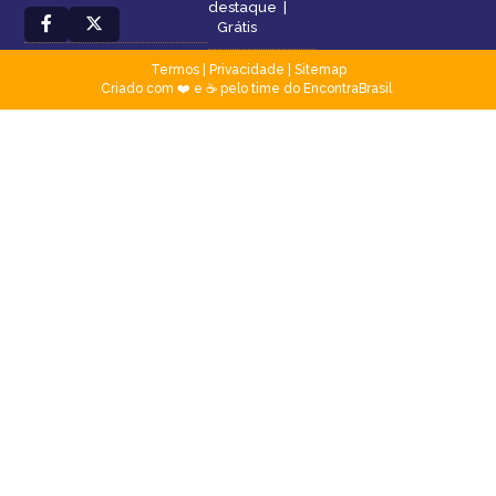
destaque
|
Grátis
Termos
|
Privacidade
|
Sitemap
Criado com ❤️ e ☕ pelo time do EncontraBrasil