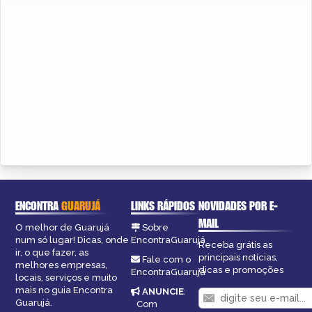
ENCONTRA
GUARUJÁ
LINKS RÁPIDOS
NOVIDADES POR E-
MAIL
O melhor de Guarujá
Sobre
num só lugar! Dicas, onde
EncontraGuarujá
Receba grátis as
ir, o que fazer, as
principais notícias,
Fale com o
melhores empresas,
dicas e promoções
EncontraGuarujá
locais, serviços e muito
mais no guia Encontra
ANUNCIE
:
Guarujá.
Com