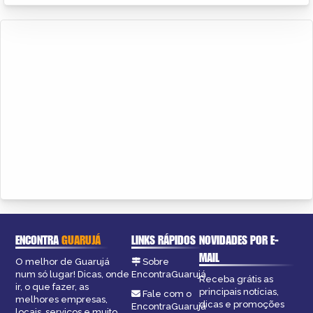
ENCONTRA
GUARUJÁ
LINKS RÁPIDOS
NOVIDADES POR E-
MAIL
O melhor de Guarujá
Sobre
num só lugar! Dicas, onde
EncontraGuarujá
Receba grátis as
ir, o que fazer, as
principais notícias,
Fale com o
melhores empresas,
dicas e promoções
EncontraGuarujá
locais, serviços e muito