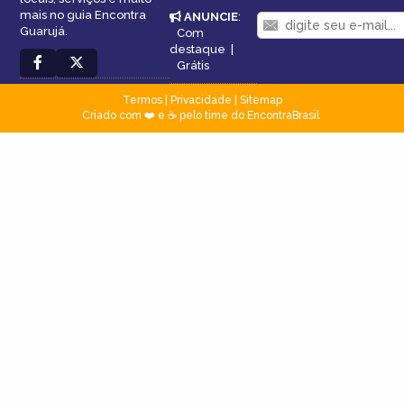
mais no guia Encontra
ANUNCIE
:
Guarujá.
Com
destaque
|
Grátis
Termos
|
Privacidade
|
Sitemap
Criado com ❤️ e ☕ pelo time do EncontraBrasil