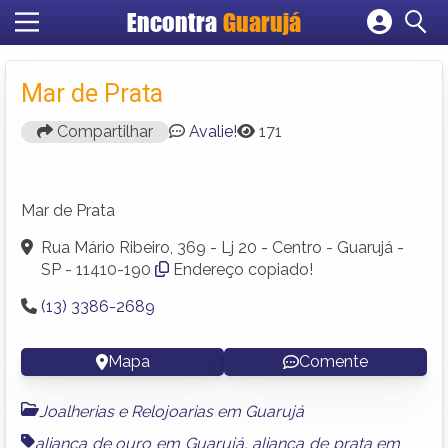
Encontra
Guarujá
Cadastrar empresa
Fazer login
Mar de Prata
Criar conta
Compartilhar
Avalie!
171
Mar de Prata
Rua Mário Ribeiro, 369 - Lj 20 - Centro - Guarujá -
SP - 11410-190
Endereço copiado!
(13) 3386-2689
Mapa
Comente
Joalherias e Relojoarias em Guarujá
aliança de ouro em Guarujá
,
aliança de prata em