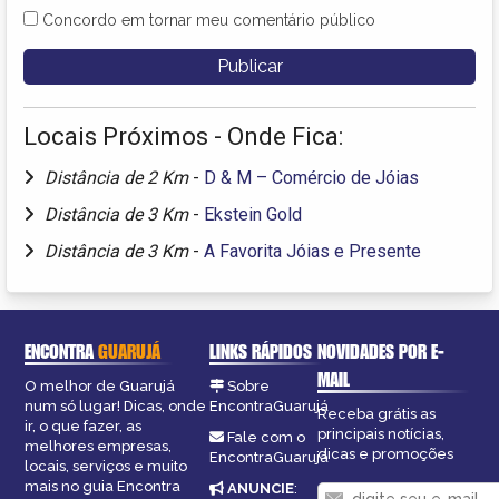
Concordo em tornar meu comentário público
Locais Próximos - Onde Fica:
Distância de 2 Km
-
D & M – Comércio de Jóias
Distância de 3 Km
-
Ekstein Gold
Distância de 3 Km
-
A Favorita Jóias e Presente
ENCONTRA
GUARUJÁ
LINKS RÁPIDOS
NOVIDADES POR E-
MAIL
O melhor de Guarujá
Sobre
num só lugar! Dicas, onde
EncontraGuarujá
Receba grátis as
ir, o que fazer, as
principais notícias,
Fale com o
melhores empresas,
dicas e promoções
EncontraGuarujá
locais, serviços e muito
mais no guia Encontra
ANUNCIE
: