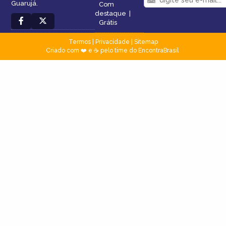
Guarujá.
Com
destaque
|
Grátis
Termos
|
Privacidade
|
Sitemap
Criado com ❤️ e ☕ pelo time do EncontraBrasil