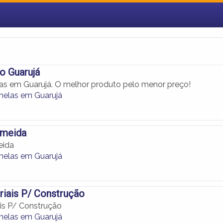
o Guarujá
tas em Guarujá. O melhor produto pelo menor preço!
anelas em Guarujá
lmeida
eida
anelas em Guarujá
iais P/ Construção
is P/ Construção
anelas em Guarujá