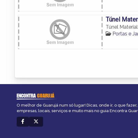
Túnel Mater
Túnel Materia
Portas e J
ENCONTRA
GUARUJÁ
O melhor de Guarujá num só lugar! Dicas, onde ir, o que fazer
empresas, locais, serviços e muito mais no guia Encontra Guar