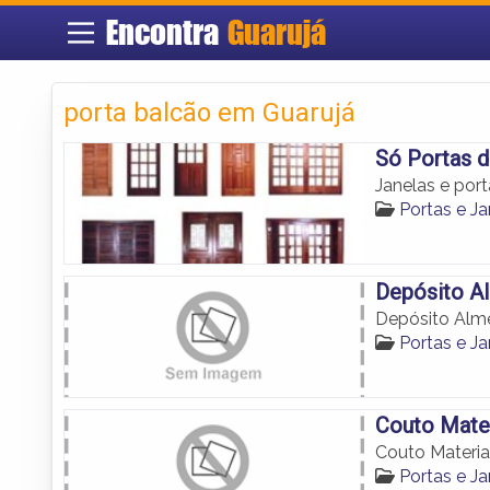
Encontra
Guarujá
porta balcão em Guarujá
Só Portas d
Janelas e por
Portas e J
Depósito A
Depósito Alm
Portas e J
Couto Mater
Couto Materia
Portas e J