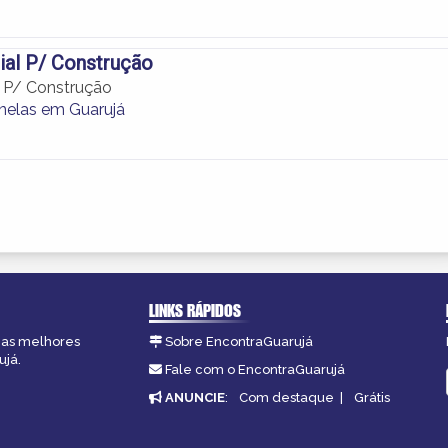
ial P/ Construção
l P/ Construção
anelas em Guarujá
LINKS RÁPIDOS
, as melhores
Sobre EncontraGuarujá
ujá.
Fale com o EncontraGuarujá
ANUNCIE
:
Com destaque
|
Grátis