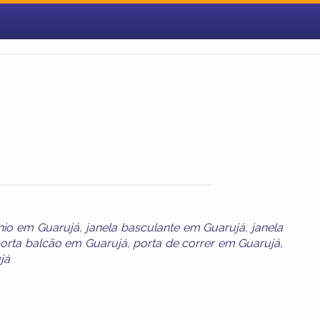
nio em Guarujá
,
janela basculante em Guarujá
,
janela
orta balcão em Guarujá
,
porta de correr em Guarujá
,
já