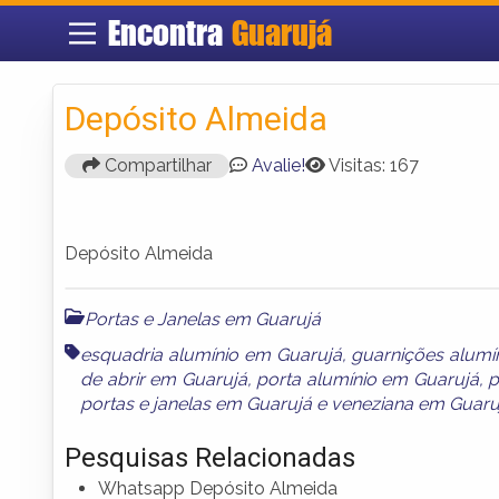
Encontra
Guarujá
Depósito Almeida
Compartilhar
Avalie!
Visitas: 167
Depósito Almeida
Portas e Janelas em Guarujá
esquadria alumínio em Guarujá
,
guarnições alumí
de abrir em Guarujá
,
porta alumínio em Guarujá
,
p
portas e janelas em Guarujá
e
veneziana em Guaru
Pesquisas Relacionadas
Whatsapp Depósito Almeida