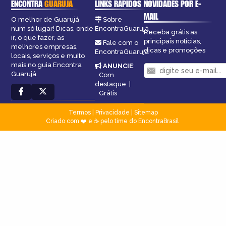
ENCONTRA
GUARUJÁ
LINKS RÁPIDOS
NOVIDADES POR E-
MAIL
O melhor de Guarujá
Sobre
num só lugar! Dicas, onde
EncontraGuarujá
Receba grátis as
ir, o que fazer, as
principais notícias,
Fale com o
melhores empresas,
dicas e promoções
EncontraGuarujá
locais, serviços e muito
mais no guia Encontra
ANUNCIE
:
Guarujá.
Com
destaque
|
Grátis
Termos
|
Privacidade
|
Sitemap
Criado com ❤️ e ☕ pelo time do EncontraBrasil