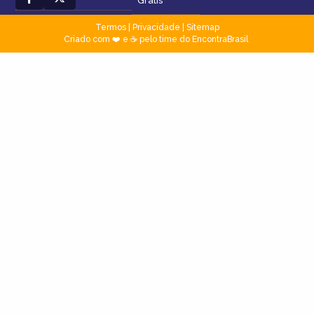
Grátis
Termos
|
Privacidade
|
Sitemap
Criado com ❤️ e ☕ pelo time do EncontraBrasil