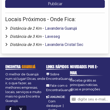
Locais Próximos - Onde Fica:
Distância de 2 Km
-
Lavanderia Guarujá
Distância de 3 Km
-
Laveseg
Distância de 3 Km
-
Lavanderia Cristal Sec
ENCONTRA
GUARUJÁ
LINKS RÁPIDOS
NOVIDADES POR E-
MAIL
O melhor de Guarujá
Sobre
num só lugar! Dicas, onde
EncontraGuarujá
Receba grátis as
ir, o que fazer, as
principais notícias,
Fale com o
melhores empresas,
dicas e promoções
EncontraGuarujá
locais, serviços e muito
mais no guia Encontra
ANUNCIE
:
Guarujá.
Com
destaque
|