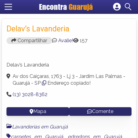
Encontra
Guarujá
Cadastrar empresa
Fazer login
Delav’s Lavanderia
Criar conta
Compartilhar
Avalie!
157
Delav’s Lavanderia
Av dos Caiçaras, 1763 - Lj 3 - Jardim Las Palmas -
Guarujá - SP
Endereço copiado!
(13) 3028-8362
Mapa
Comente
Lavanderias em Guarujá
carpetes em Guarujá
,
edredons em Guarujá
,