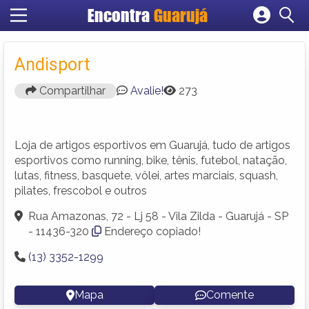
Encontra
Guarujá
Cadastrar empresa
Fazer login
Andisport
Criar conta
Compartilhar
Avalie!
273
Loja de artigos esportivos em Guarujá, tudo de artigos
esportivos como running, bike, tênis, futebol, natação,
lutas, fitness, basquete, vôlei, artes marciais, squash,
pilates, frescobol e outros
Rua Amazonas, 72 - Lj 58 - Vila Zilda - Guarujá - SP
- 11436-320
Endereço copiado!
(13) 3352-1299
Mapa
Comente