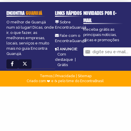
ENCONTRA
GUARUJÁ
LINKS RÁPIDOS
NOVIDADES POR E-
MAIL
O melhor de Guarujá
Sobre
num só lugar! Dicas, onde
EncontraGuarujá
Receba grátis as
ir, o que fazer, as
principais notícias,
Fale com o
melhores empresas,
dicas e promoções
EncontraGuarujá
locais, serviços e muito
mais no guia Encontra
ANUNCIE
:
Guarujá.
Com
destaque
|
Grátis
Termos
|
Privacidade
|
Sitemap
Criado com ❤️ e ☕ pelo time do EncontraBrasil