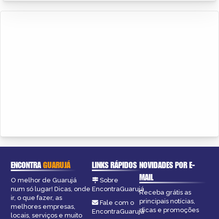
ENCONTRA
GUARUJÁ
LINKS RÁPIDOS
NOVIDADES POR E-
MAIL
O melhor de Guarujá
Sobre
num só lugar! Dicas, onde
EncontraGuarujá
Receba grátis as
ir, o que fazer, as
principais notícias,
Fale com o
melhores empresas,
dicas e promoções
EncontraGuarujá
locais, serviços e muito