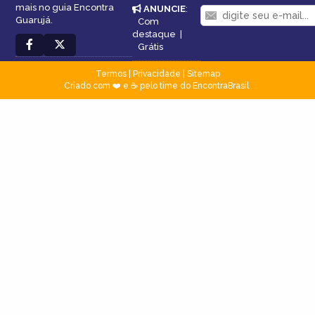
mais no guia Encontra
ANUNCIE
:
Guarujá.
Com
destaque
|
Grátis
Termos
|
Privacidade
|
Sitemap
Criado com ❤️ e ☕ pelo time do EncontraBrasil