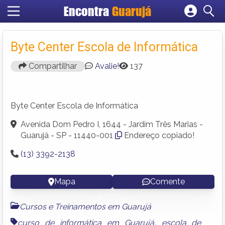
Encontra
Guarujá
Cadastrar empresa
Fazer login
Byte Center Escola de Informática
Criar conta
Compartilhar
Avalie!
137
Byte Center Escola de Informática
Avenida Dom Pedro I, 1644 - Jardim Três Marias -
Guarujá - SP - 11440-001
Endereço copiado!
(13) 3392-2138
Mapa
Comente
Cursos e Treinamentos em Guarujá
curso de informática em Guarujá
,
escola de