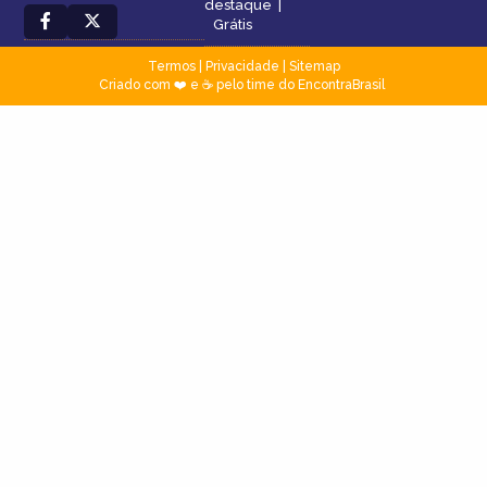
destaque
|
Grátis
Termos
|
Privacidade
|
Sitemap
Criado com ❤️ e ☕ pelo time do EncontraBrasil