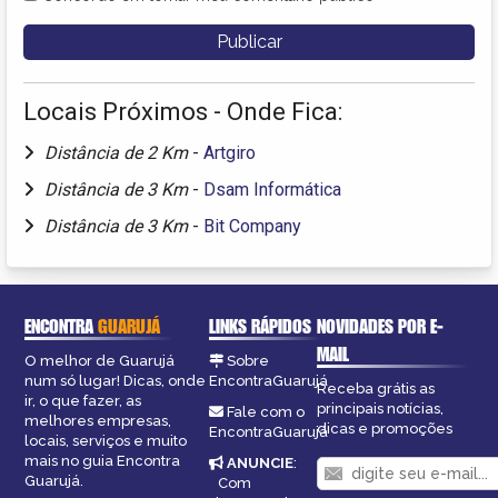
Locais Próximos - Onde Fica:
Distância de 2 Km
-
Artgiro
Distância de 3 Km
-
Dsam Informática
Distância de 3 Km
-
Bit Company
ENCONTRA
GUARUJÁ
LINKS RÁPIDOS
NOVIDADES POR E-
MAIL
O melhor de Guarujá
Sobre
num só lugar! Dicas, onde
EncontraGuarujá
Receba grátis as
ir, o que fazer, as
principais notícias,
Fale com o
melhores empresas,
dicas e promoções
EncontraGuarujá
locais, serviços e muito
mais no guia Encontra
ANUNCIE
:
Guarujá.
Com