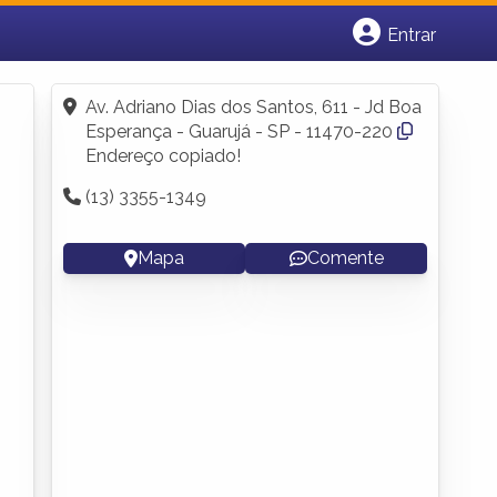
Entrar
Cadastrar empresa
Fazer login
Av. Adriano Dias dos Santos, 611 - Jd Boa
Criar conta
Esperança - Guarujá - SP - 11470-220
Endereço copiado!
(13) 3355-1349
Mapa
Comente