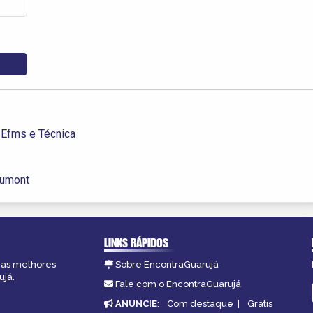
Efms e Técnica
Dumont
LINKS RÁPIDOS
, as melhores
Sobre EncontraGuarujá
ujá.
Fale com o EncontraGuarujá
ANUNCIE
:
Com destaque
|
Grátis