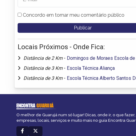
Concordo em tornar meu comentário público
Locais Próximos - Onde Fica:
Distância de 2 Km
-
Domingos de Moraes Escola de 
Distância de 3 Km
-
Escola Técnica Aliança
Distância de 3 Km
-
Escola Técnica Alberto Santos 
ENCONTRA
GUARUJÁ
O melhor de Guarujá num só lugar! Dicas, onde ir, o que fazer
empresas, locais, serviços e muito mais no guia Encontra Guar