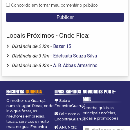
Concordo em tornar meu comentário público
Locais Próximos - Onde Fica:
Distância de 2 Km
-
Bazar 15
Distância de 3 Km
-
Edelsuita Souza Silva
Distância de 3 Km
-
A. B. Abbas Armarinho
ENCONTRA
GUARUJÁ
LINKS RÁPIDOS
NOVIDADES POR E-
MAIL
O melhor de Guarujá
Sobre
num só lugar! Dicas, onde
EncontraGuarujá
Receba grátis as
ir, o que fazer, as
principais notícias,
Fale com o
melhores empresas,
dicas e promoções
EncontraGuarujá
locais, serviços e muito
mais no guia Encontra
ANUNCIE
: