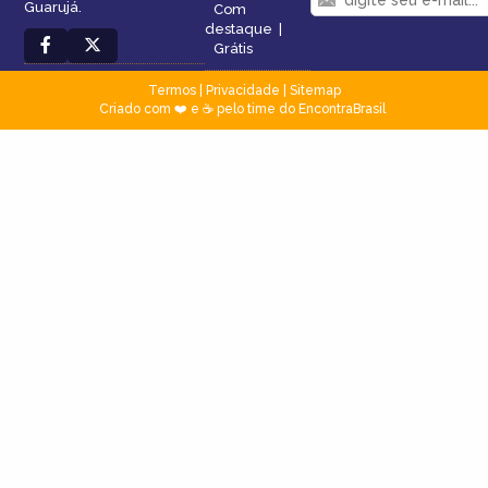
Guarujá.
Com
destaque
|
Grátis
Termos
|
Privacidade
|
Sitemap
Criado com ❤️ e ☕ pelo time do EncontraBrasil