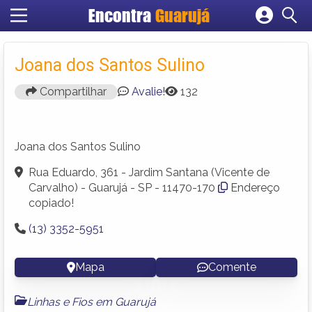
Encontra
Guarujá
Cadastrar empresa
Fazer login
Joana dos Santos Sulino
Criar conta
Compartilhar
Avalie!
132
Joana dos Santos Sulino
Rua Eduardo, 361 - Jardim Santana (Vicente de
Carvalho) - Guarujá - SP - 11470-170
Endereço
copiado!
(13) 3352-5951
Mapa
Comente
Linhas e Fios em Guarujá