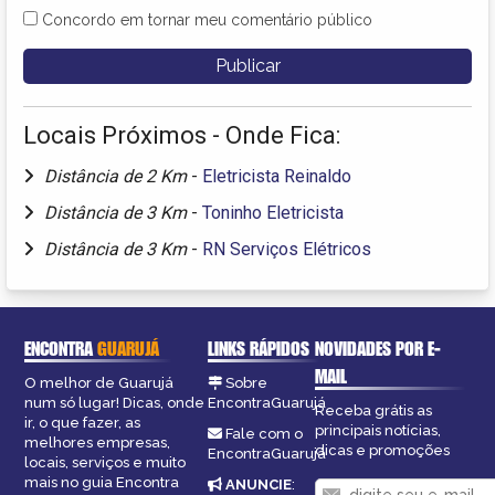
Concordo em tornar meu comentário público
Locais Próximos - Onde Fica:
Distância de 2 Km
-
Eletricista Reinaldo
Distância de 3 Km
-
Toninho Eletricista
Distância de 3 Km
-
RN Serviços Elétricos
ENCONTRA
GUARUJÁ
LINKS RÁPIDOS
NOVIDADES POR E-
MAIL
O melhor de Guarujá
Sobre
num só lugar! Dicas, onde
EncontraGuarujá
Receba grátis as
ir, o que fazer, as
principais notícias,
Fale com o
melhores empresas,
dicas e promoções
EncontraGuarujá
locais, serviços e muito
mais no guia Encontra
ANUNCIE
: