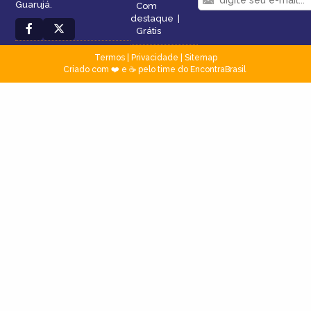
Guarujá.
Com
destaque
|
Grátis
Termos
|
Privacidade
|
Sitemap
Criado com ❤️ e ☕ pelo time do EncontraBrasil