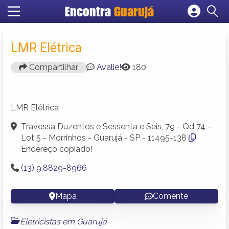
Encontra
Guarujá
Cadastrar empresa
Fazer login
LMR Elétrica
Criar conta
Compartilhar
Avalie!
180
LMR Elétrica
Travessa Duzentos e Sessenta e Seis, 79 - Qd 74 -
Lot 5 - Morrinhos - Guarujá - SP - 11495-138
Endereço copiado!
(13) 9.8829-8966
Mapa
Comente
Eletricistas em Guarujá