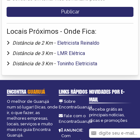
Locais Próximos - Onde Fica:
Distância de 2 Km
-
Eletricista Reinaldo
Distância de 3 Km
-
LMR Elétrica
Distância de 3 Km
-
Toninho Eletricista
ENCONTRA
GUARUJÁ
LINKS RÁPIDOS
NOVIDADES POR E-
MAIL
O melhor de Guarujá
Sobre
num só lugar! Dicas, onde
EncontraGuarujá
Receba grátis as
ir, o que fazer, as
principais notícias,
Fale com o
melhores empresas,
dicas e promoções
EncontraGuarujá
locais, serviços e muito
mais no guia Encontra
ANUNCIE
:
Guarujá.
Com