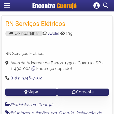
Encontra
Guarujá
Cadastrar empresa
Fazer login
RN Serviços Elétricos
Criar conta
Compartilhar
Avalie!
139
RN Serviços Elétricos
Avenida Adhemar de Barros, 1790 - Guarujá - SP -
11430-002
Endereço copiado!
(13) 9.9746-7402
Mapa
Comente
Eletricistas em Guarujá
disjuntores e fiações em Guarujá
,
instalação de