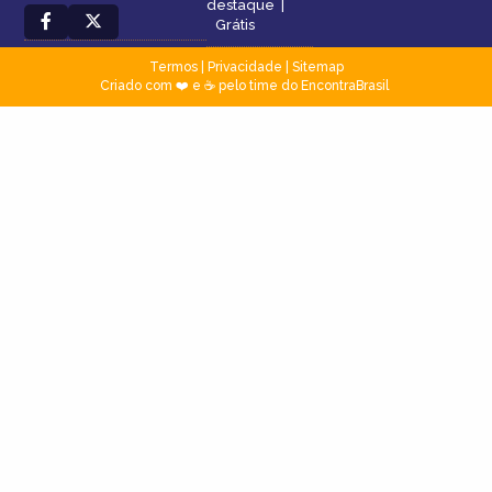
destaque
|
Grátis
Termos
|
Privacidade
|
Sitemap
Criado com ❤️ e ☕ pelo time do EncontraBrasil