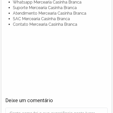
Whatsapp Mercearia Casinha Branca
Suporte Mercearia Casinha Branca
Atendimento Mercearia Casinha Branca
SAC Mercearia Casinha Branca
Contato Mercearia Casinha Branca
Deixe um comentário