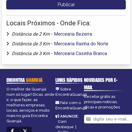
Locais Próximos - Onde Fica:
Distância de 2 Km
-
Mercearia Bezerra
Distância de 3 Km
-
Mercearia Rainha do Norte
Distância de 3 Km
-
Mercearia Casinha Branca
ENCONTRA
GUARUJÁ
LINKS RÁPIDOS
NOVIDADES POR E-
MAIL
O melhor de Guarujá
Sobre
num só lugar! Dicas, onde
EncontraGuarujá
Receba grátis as
ir, o que fazer, as
principais notícias,
Fale com o
melhores empresas,
dicas e promoções
EncontraGuarujá
locais, serviços e muito
mais no guia Encontra
ANUNCIE
:
Guarujá.
Com
destaque
|