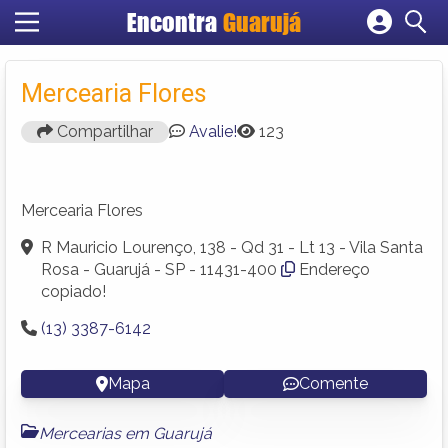
Encontra
Guarujá
Cadastrar empresa
Fazer login
Mercearia Flores
Criar conta
Compartilhar
Avalie!
123
Mercearia Flores
R Mauricio Lourenço, 138 - Qd 31 - Lt 13 - Vila Santa
Rosa - Guarujá - SP - 11431-400
Endereço
copiado!
(13) 3387-6142
Mapa
Comente
Mercearias em Guarujá