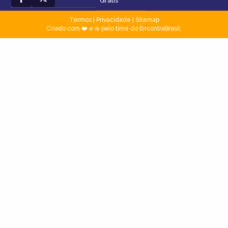
Grátis
Termos
|
Privacidade
|
Sitemap
Criado com ❤️ e ☕ pelo time do EncontraBrasil