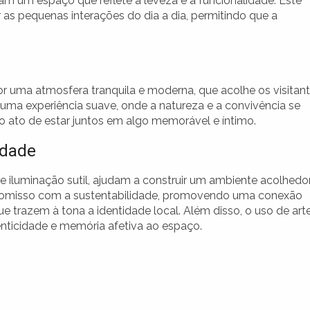
aram um espaço que reflete a leveza e a funcionalidade. Este
r as pequenas interações do dia a dia, permitindo que a
r uma atmosfera tranquila e moderna, que acolhe os visitan
 uma experiência suave, onde a natureza e a convivência se
 ato de estar juntos em algo memorável e íntimo.
idade
e iluminação sutil, ajudam a construir um ambiente acolhedo
omisso com a sustentabilidade, promovendo uma conexão
e trazem à tona a identidade local. Além disso, o uso de art
nticidade e memória afetiva ao espaço.