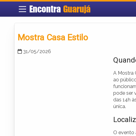
Encontra
Guarujá
Mostra Casa Estilo
31/05/2026
Quando
A Mostra C
ao público
funcionam
pode ser 
das 14h à
única.
Locali
O evento 