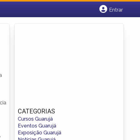
Entrar
Cadastrar empresa
Fazer login
Criar conta
a
cia
CATEGORIAS
Cursos Guarujá
Eventos Guarujá
Exposição Guarujá
o
Notícias Guarujá