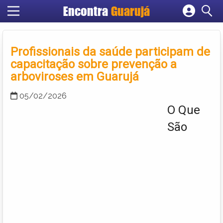
Encontra
Guarujá
Cadastrar empresa
Fazer login
Profissionais da saúde participam de
Criar conta
capacitação sobre prevenção a
arboviroses em Guarujá
05/02/2026
O Que
São