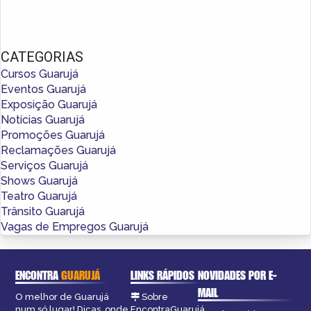
CATEGORIAS
Cursos Guarujá
Eventos Guarujá
Exposição Guarujá
Notícias Guarujá
Promoções Guarujá
Reclamações Guarujá
Serviços Guarujá
Shows Guarujá
Teatro Guarujá
Trânsito Guarujá
Vagas de Empregos Guarujá
ENCONTRA
GUARUJÁ
LINKS RÁPIDOS
NOVIDADES POR E-
MAIL
O melhor de Guarujá
Sobre
num só lugar! Dicas, onde
EncontraGuarujá