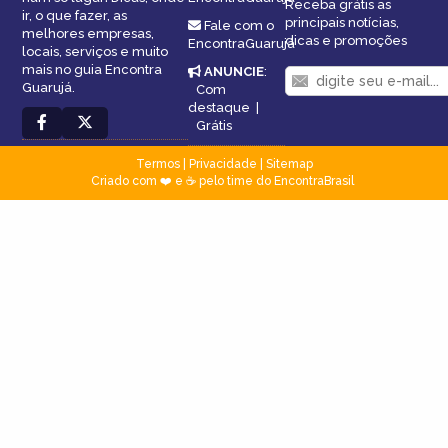
Receba grátis as
ir, o que fazer, as
principais notícias,
Fale com o
melhores empresas,
dicas e promoções
EncontraGuarujá
locais, serviços e muito
mais no guia Encontra
ANUNCIE
:
Guarujá.
Com
destaque
|
Grátis
Termos
|
Privacidade
|
Sitemap
Criado com ❤️ e ☕ pelo time do EncontraBrasil